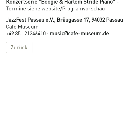
Konzertserie "Boogie & Harlem Stride Piano" -
Termine siehe website/Programvorschau
JazzFest Passau e.V., Bräugasse 17, 94032 Passau
Cafe Museum
+49 851 21246410 ·
music@cafe-museum.de
Zurück