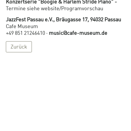
Konzertserie "Boogie & Harlem Stride Piano" -
Termine siehe website/Programvorschau
JazzFest Passau e.V., Bräugasse 17, 94032 Passau
Cafe Museum
+49 851 21246410 ·
music@cafe-museum.de
Zurück